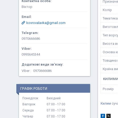
Призначе
Віктор
Колір
Тематика
kovrovalavka@gmail.com
Виготовл
Тип ворс
0970666686
Висота в
Основа к
0995645344
Товщина 
Країна в
Viber
0970666686
КИЛИМ
ГРАФІК РОБОТИ
Розмір
Понеділок
Вихідний
Килим
суч
Вівторок
07:00
17:00
Середа
07:00
17:00
Четвер
07:00
17:00