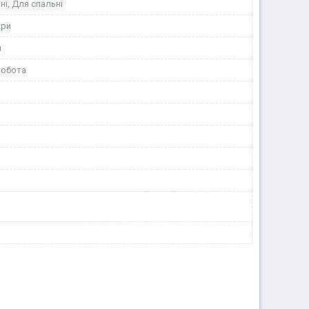
ні, Для спальні
ори
я
робота