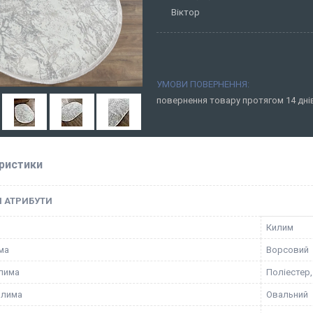
Віктор
повернення товару протягом 14 дн
ристики
І АТРИБУТИ
Килим
ма
Ворсовий
лима
Поліестер
илима
Овальний