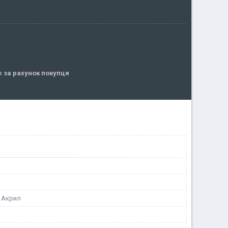
ів
за рахунок покупця
, Акрил