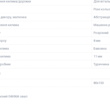
ння килима/доріжки
Для віталь
Різні коль
 декору, малюнка
Абстракці
ення килима
Машинна 
у
Розрізний
орсу
8 мм
илима
Бавовна
килима
11 мм
иробник
Туреччина
И
80х150
асний 04696А овал