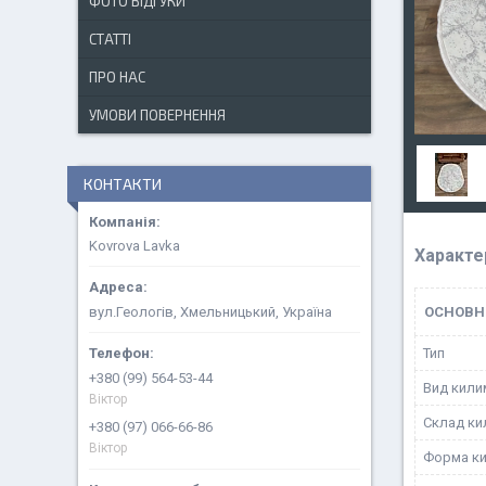
ФОТО ВІДГУКИ
СТАТТІ
ПРО НАС
УМОВИ ПОВЕРНЕННЯ
КОНТАКТИ
Kovrova Lavka
Характе
вул.Геологів, Хмельницький, Україна
ОСНОВН
Тип
+380 (99) 564-53-44
Вид кили
Віктор
Склад ки
+380 (97) 066-66-86
Віктор
Форма к