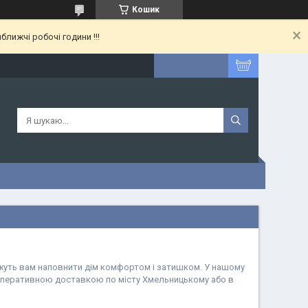
Кошик
лижчі робочі години !!!
можуть вам наповнити дім комфортом і затишком. У нашому
з оперативною доставкою по місту Хмельницькому або в