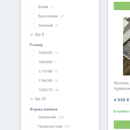
Білий
5
Бірюзовий
21
Зелений
6
Ще 8
Розмір
100х200
27
100х300
1
117х180
4
118х180
8
Килим 
прямо
120х170
34
4 030 ₴
Ще 33
Форма килима
В наявно
Овальний
295
Прямокутний
675