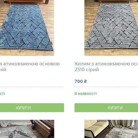
з атиковзаючою основою
Килим з атиковзаючою ос
ній
2510 сірий
700 ₴
сті
В наявності
КУПИТИ
КУПИТИ