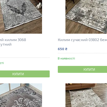
ий килим 3068
Килим сучасний 03802 бе
кутний
650 ₴
В наявності
сті
КУПИТИ
КУПИТИ