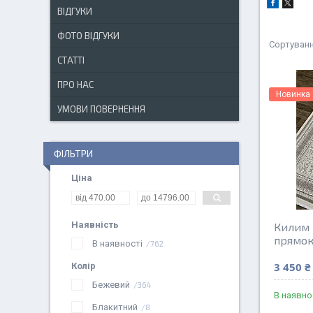
ВІДГУКИ
ФОТО ВІДГУКИ
СТАТТІ
ПРО НАС
Новинка
УМОВИ ПОВЕРНЕННЯ
ФІЛЬТРИ
Ціна
Наявність
Килим 
прямо
В наявності
762
3 450 ₴
Колір
Бежевий
364
В наявно
Блакитний
8