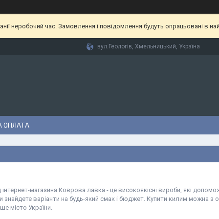
анії неробочий час. Замовлення і повідомлення будуть опрацьовані в найб
вул.Геологів, Хмельницький, Україна
А ОПЛАТА
 інтернет-магазина Коврова лавка - це високоякісні вироби, які допо
ви знайдете варіанти на будь-який смак і бюджет. Купити килим можна 
нше місто України.