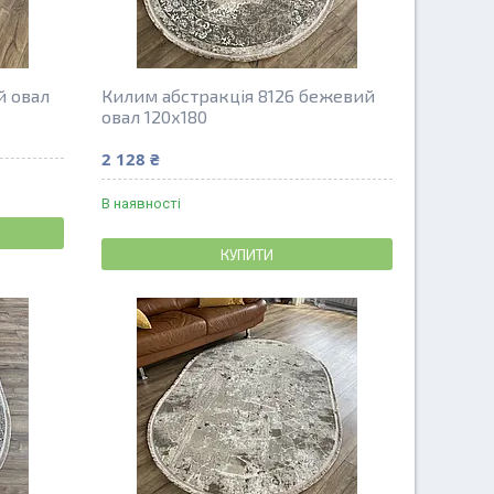
й овал
Килим абстракція 8126 бежевий
овал 120х180
2 128 ₴
В наявності
КУПИТИ