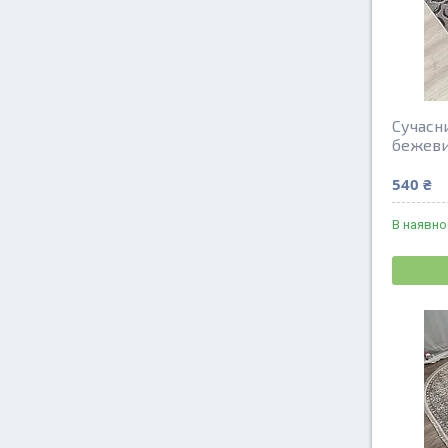
Сучасн
бежев
540 ₴
В наявно