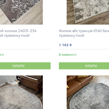
ий килим 24031-234
Килим абстракція 0140 б
ий прямокутний
прямокутний
1 183 ₴
сті
В наявності
КУПИТИ
КУПИТИ