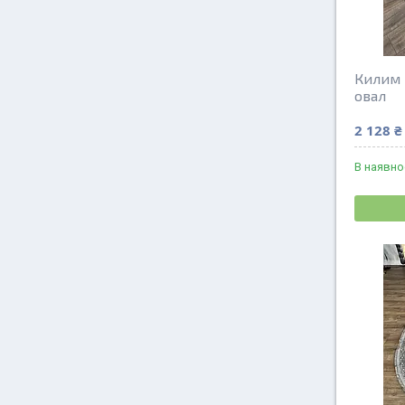
Килим 
овал
2 128 ₴
В наявно