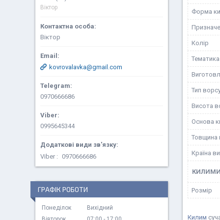
Віктор
Форма к
Призначе
Віктор
Колір
Тематика
kovrovalavka@gmail.com
Виготовл
Тип ворс
0970666686
Висота в
Основа к
0995645344
Товщина 
Країна в
Viber
0970666686
КИЛИМ
ГРАФІК РОБОТИ
Розмір
Понеділок
Вихідний
Килим
суч
Вівторок
07:00
17:00