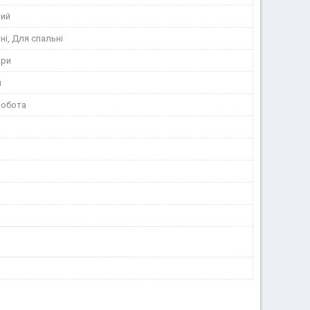
ний
ні, Для спальні
ори
я
робота