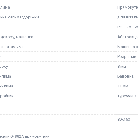
илима
Прямокут
ння килима/доріжки
Для віталь
Різні коль
 декору, малюнка
Абстракці
ення килима
Машинна 
у
Розрізний
орсу
8 мм
илима
Бавовна
килима
11 мм
иробник
Туреччина
И
80х150
асний 04982А прямокутний