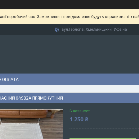
анії неробочий час. Замовлення і повідомлення будуть опрацьовані в найб
вул.Геологів, Хмельницький, Україна
А ОПЛАТА
ЧАСНИЙ 04982А ПРЯМОКУТНИЙ
В наявності
1 250 ₴