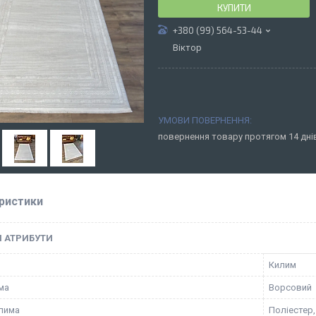
КУПИТИ
+380 (99) 564-53-44
Віктор
повернення товару протягом 14 дн
ристики
І АТРИБУТИ
Килим
ма
Ворсовий
лима
Поліестер