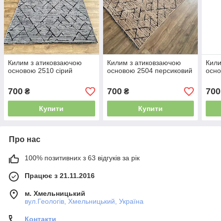
Килим з атиковзаючою
Килим з атиковзаючою
Кили
основою 2510 сірий
основою 2504 персиковий
осно
700
700
700
₴
₴
Купити
Купити
Про нас
100% позитивних з 63 відгуків за рік
Працює з 21.11.2016
м. Хмельницький
вул.Геологів, Хмельницький, Україна
Контакти