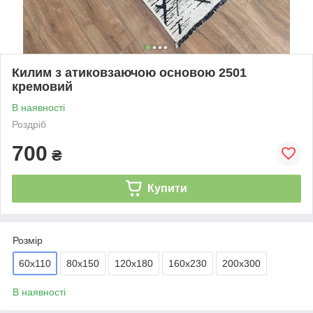
Килим з атиковзаючою основою 2501
кремовий
В наявності
Роздріб
700
₴
Купити
Розмір
60х110
80х150
120х180
160х230
200х300
В наявності