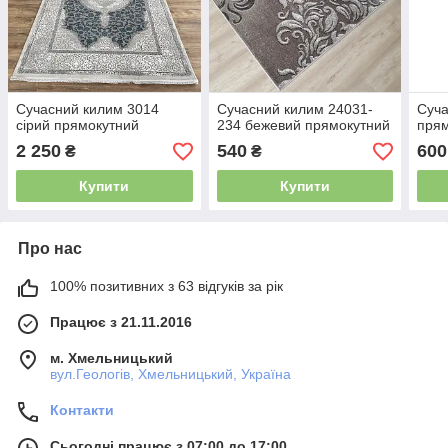
Сучасний килим 3014
Сучасний килим 24031-
Суча
сірий прямокутний
234 бежевий прямокутний
пря
2 250
540
600
₴
₴
Купити
Купити
Про нас
100% позитивних з 63 відгуків за рік
Працює з 21.11.2016
м. Хмельницький
вул.Геологів, Хмельницький, Україна
Контакти
Сьогодні працює з 07:00 до 17:00