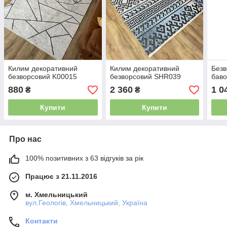
Килим декоративний
Килим декоративний
Безв
безворсовий K00015
безворсовий SHR039
баво
880
2 360
1 0
₴
₴
Купити
Купити
Про нас
100% позитивних з 63 відгуків за рік
Працює з 21.11.2016
м. Хмельницький
вул.Геологів, Хмельницький, Україна
Контакти