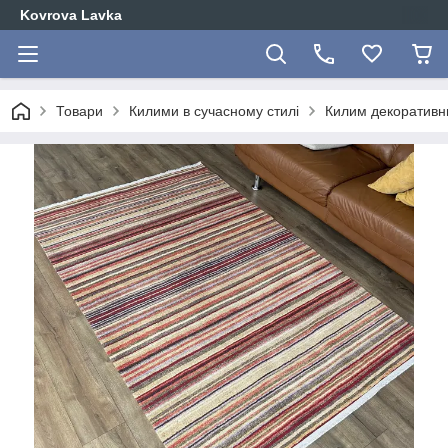
Kovrova Lavka
Товари
Килими в сучасному стилі
Килим декоративн