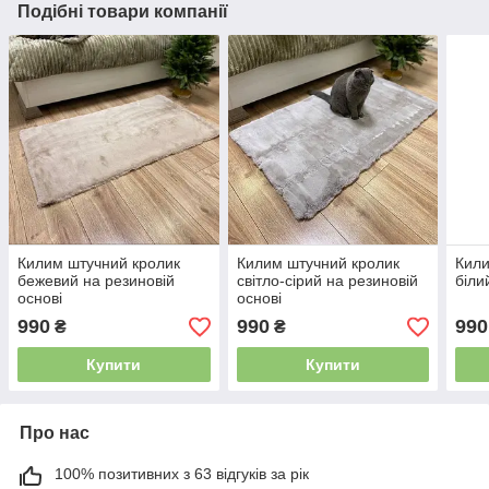
Подібні товари компанії
Килим штучний кролик
Килим штучний кролик
Кили
бежевий на резиновій
світло-сірий на резиновій
біли
основі
основі
990
990
990
₴
₴
Купити
Купити
Про нас
100% позитивних з 63 відгуків за рік