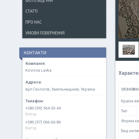
ФОТО ВІДГУКИ
СТАТТІ
ПРО НАС
УМОВИ ПОВЕРНЕННЯ
КОНТАКТИ
Kovrova Lavka
Характе
вул.Геологів, Хмельницький, Україна
ОСНОВН
Країна в
+380 (99) 564-53-44
Тип
Віктор
Форма к
+380 (97) 066-66-86
Віктор
Вид кили