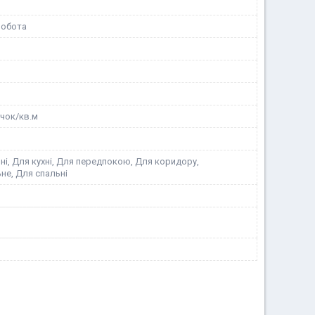
робота
очок/кв.м
ні, Для кухні, Для передпокою, Для коридору,
не, Для спальні