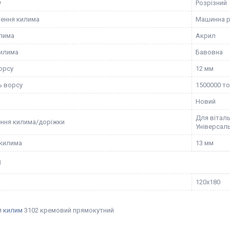
у
Розрізний
ення килима
Машинна 
лима
Акрил
илима
Бавовна
орсу
12 мм
ь ворсу
1500000 т
Новий
Для віталь
ння килима/доріжки
Універсаль
килима
13 мм
И
120х180
й
килим
3102 кремовий прямокутний