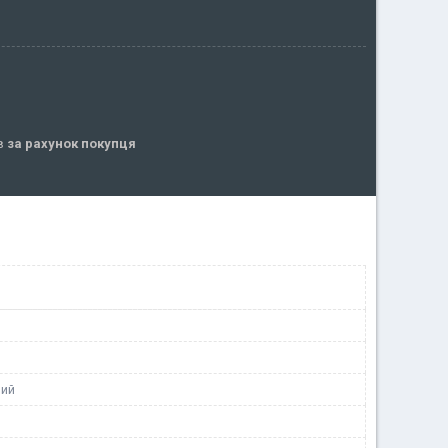
ів
за рахунок покупця
ний