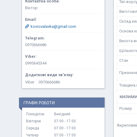
Тип ворс
Віктор
Виготовл
Склад ки
kovrovalavka@gmail.com
Основа к
Висота в
0970666686
Щільніст
Стан
0995645344
Призначе
Viber
0970666686
Товщина 
КИЛИМ
ГРАФІК РОБОТИ
Розмір
Понеділок
Вихідний
Вівторок
07:00
17:00
Акрилови
Середа
07:00
17:00
Четвер
07:00
17:00