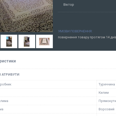
Віктор
повернення товару протягом 14 дн
ристики
І АТРИБУТИ
иробник
Туреччина
Килим
илима
Прямокут
ма
Ворсовий