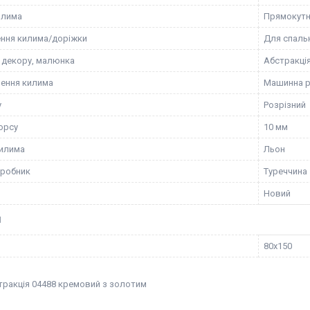
илима
Прямокут
ння килима/доріжки
Для спальн
 декору, малюнка
Абстракці
ення килима
Машинна 
у
Розрізний
орсу
10 мм
илима
Льон
иробник
Туреччина
Новий
И
80х150
тракція 04488 кремовий з золотим