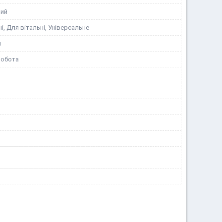
ний
і, Для вітальні, Універсальне
я
робота