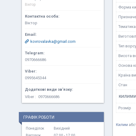
Віктор
Форма к
Призначе
Віктор
Тематика
Виготовл
kovrovalavka@gmail.com
Тип ворс
Висота в
0970666686
Основа к
Країна в
0995645344
Стан
КИЛИМ
Viber
0970666686
Розмір
ГРАФІК РОБОТИ
Килим
абс
Понеділок
Вихідний
Вівторок
07:00
17:00