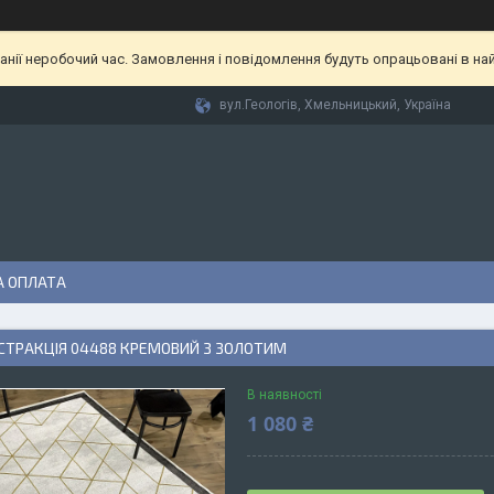
анії неробочий час. Замовлення і повідомлення будуть опрацьовані в найб
вул.Геологів, Хмельницький, Україна
А ОПЛАТА
СТРАКЦІЯ 04488 КРЕМОВИЙ З ЗОЛОТИМ
В наявності
1 080 ₴