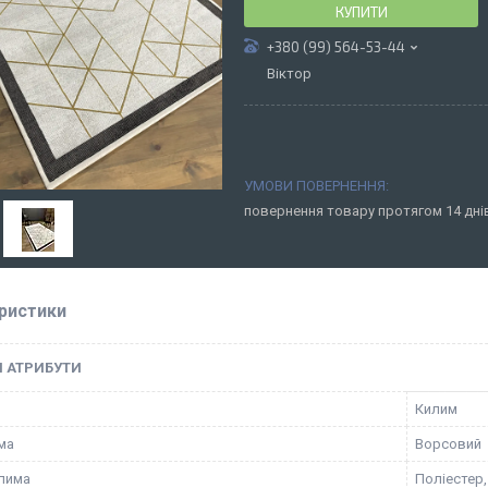
КУПИТИ
+380 (99) 564-53-44
Віктор
повернення товару протягом 14 дн
ристики
І АТРИБУТИ
Килим
ма
Ворсовий
лима
Поліестер,