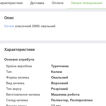
арактеристики
Доставка
Оплата
Умови повернення
Опис
Килим
класичний 0886 овальний
Характеристики
Основні атрибути
Країна виробник
Туреччина
Тип
Килим
Форма килима
Овальний
Вид килима
Ворсовий
Тип ворсу
Розрізний
Виготовлення килима
Машинна робота
Склад килима
Поліестер, Поліпропілен
Висота ворсу
12 мм