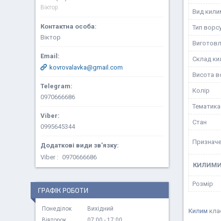
Віктор
Вид кили
Тип ворс
Віктор
Виготовл
Склад ки
kovrovalavka@gmail.com
Висота в
Колір
0970666686
Тематика
Стан
0995645344
Призначе
Viber
0970666686
КИЛИМ
Розмір
ГРАФІК РОБОТИ
Понеділок
Вихідний
Килим
кла
Вівторок
07:00
17:00