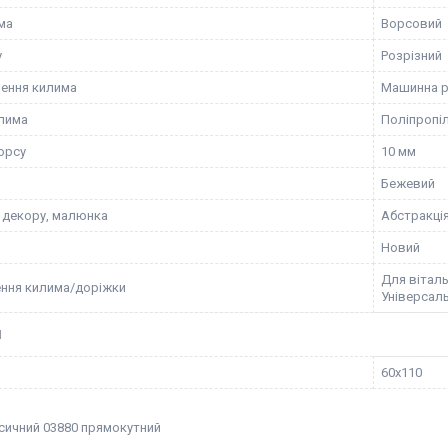
ма
Ворсовий
у
Розрізний
ення килима
Машинна 
лима
Поліпропіл
орсу
10 мм
Бежевий
 декору, малюнка
Абстракці
Новий
Для віталь
ння килима/доріжки
Універсаль
И
60х110
сичний 03880 прямокутний