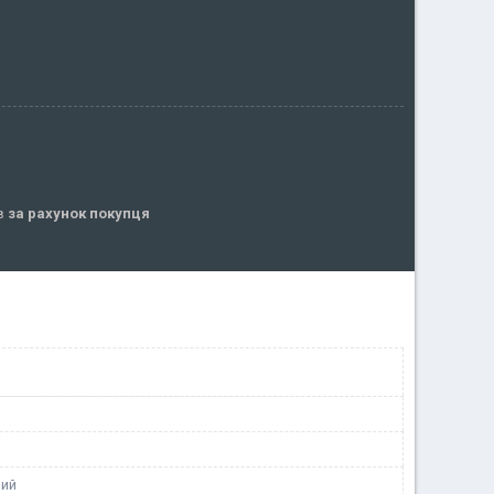
ів
за рахунок покупця
ний