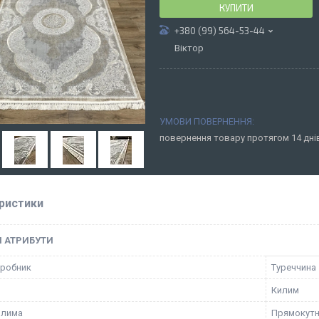
КУПИТИ
+380 (99) 564-53-44
Віктор
повернення товару протягом 14 дн
ристики
І АТРИБУТИ
иробник
Туреччина
Килим
илима
Прямокут